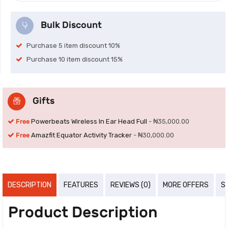
Bulk Discount
Purchase 5 item discount 10%
Purchase 10 item discount 15%
Gifts
Free
Powerbeats Wireless In Ear Head Full
-
₦
35,000.00
Free
Amazfit Equator Activity Tracker
-
₦
30,000.00
DESCRIPTION
FEATURES
REVIEWS (0)
MORE OFFERS
S
Product Description